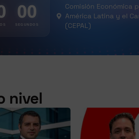
0
00
Comisión Económica p
América Latina y el Ca
(CEPAL)
TOS
SEGUNDOS
 nivel