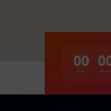
00
0
DÍAS
HORA