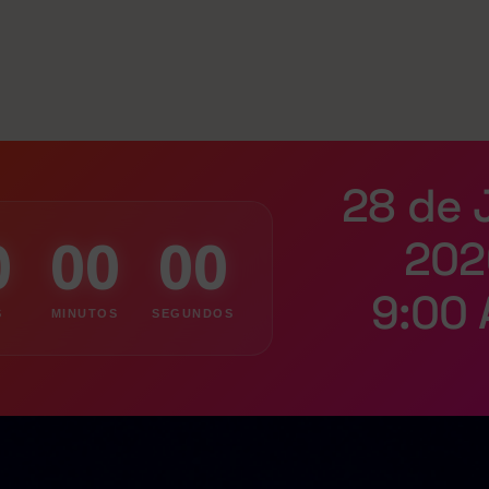
28 de 
0
00
00
202
9:00
S
MINUTOS
SEGUNDOS