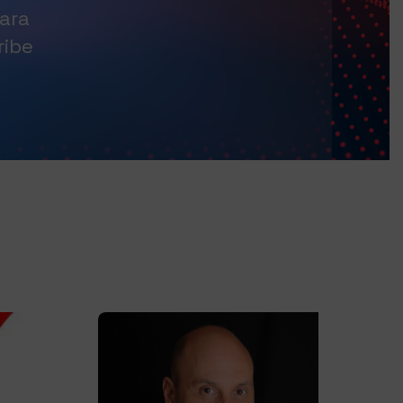
ara
ribe