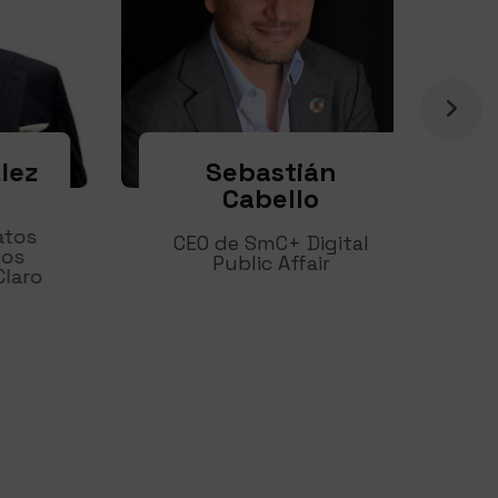
Sebastián
z
Cabello
s
CEO de SmC+ Digital
Public Affair
Ce
ro
de