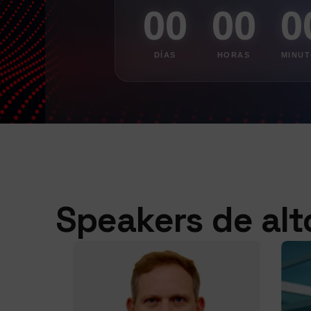
00
00
0
DÍAS
HORAS
MINU
Speakers de alto