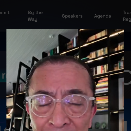
ummit
By the
Tra
Speakers
Agenda
Way
Reg
×