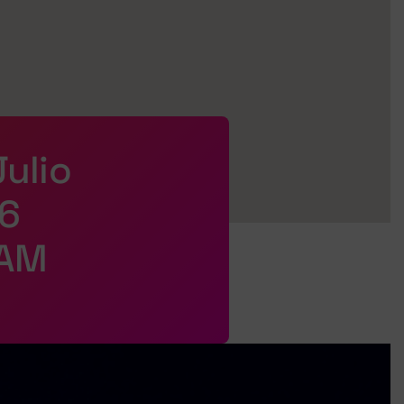
Julio
6
 AM