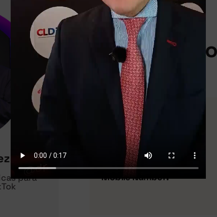
Personal Inf
Email:
Website:
ez
Mobile Number:
icas para
kTok