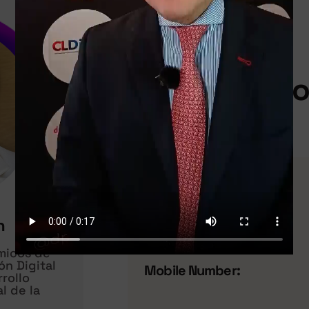
Personal Inf
Email:
n
Website:
micos de
ón Digital
Mobile Number:
rrollo
l de la